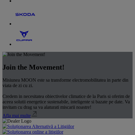
Join the Movement!
Misiunea MOON este sa transforme electromobilitatea in parte din
viata de zi cu zi.
Credem in necesitatea obiectivelor climatice de la Paris si oferim de
aceea solutii energetice sustenabile, inteligente si bazate pe date. Va
invitam cu drag sa va alaturati miscarii noastre!
Afla mai multe