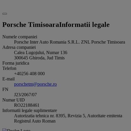
Porsche Timisoara
Informatii legale
Numele companiei
Porsche Inter Auto Romania S.R.L.
ZNL Porsche Timisoara
Adresa companiei
Calea Lugojului, Numar 136
300645
Ghiroda, Jud Timis
Forma juridica
Telefon
+40256 408 000
E-mail
porschetm@porsche.ro
FN
J23/2067/07
Numar UID
RO22188461
Informatii legale suplimentare
Autorizatia tehnica nr. 8395, Revizia 5, Autoritate emitenta
Registrul Auto Roman