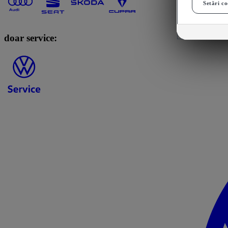
Setări co
doar service: