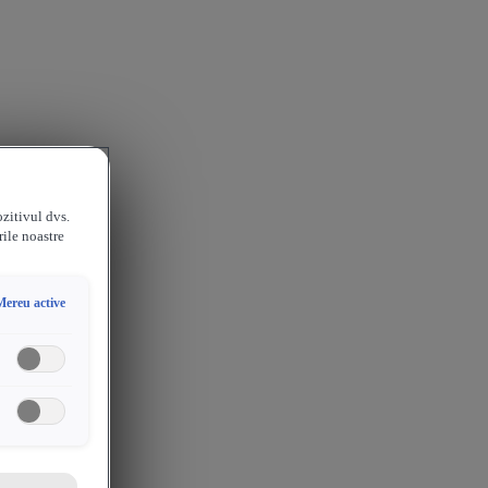
ozitivul dvs.
rile noastre
Mereu active