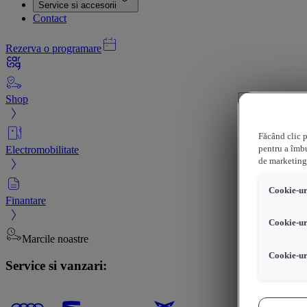
Service si accesorii
Contact
Rezerva o programare
Shop
Făcând clic p
Electromobilitate
pentru a îmbu
de marketing
Cookie-uri
Finantare
Cookie-ur
Marcile noastre
Cookie-ur
Service si vanzari: