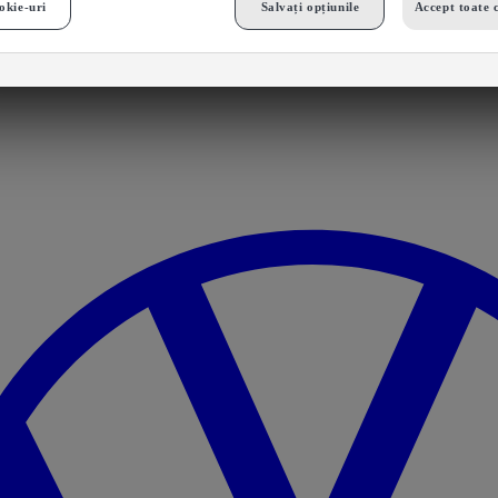
okie-uri
Salvați opțiunile
Accept toate 