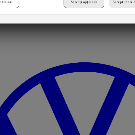
okie-uri
Salvați opțiunile
Accept toate 