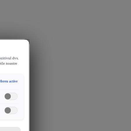
ozitivul dvs.
rile noastre
Mereu active