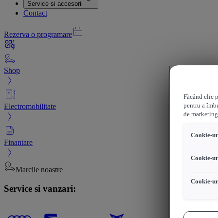
Service si accesorii
Contact
Rezerva o programare
Shop
Făcând clic p
Electromobilitate
pentru a îmbu
de marketing
Cookie-uri
Finantare
Cookie-ur
Marcile noastre
Cookie-ur
Service si vanzari: